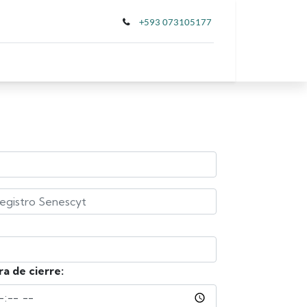
+593 073105177
a de cierre: